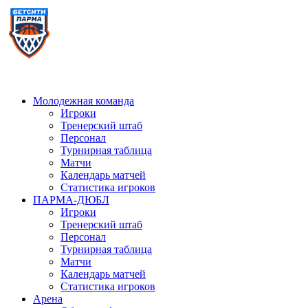
Молодежная команда
Игроки
Тренерский штаб
Персонал
Турнирная таблица
Матчи
Календарь матчей
Статистика игроков
ПАРМА-ДЮБЛ
Игроки
Тренерский штаб
Персонал
Турнирная таблица
Матчи
Календарь матчей
Статистика игроков
Арена