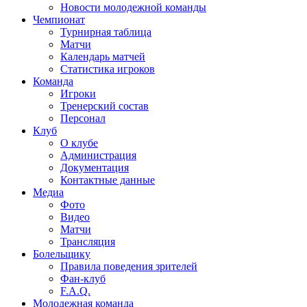
Новости молодежной команды
Чемпионат
Турнирная таблица
Матчи
Календарь матчей
Статистика игроков
Команда
Игроки
Тренерский состав
Персонал
Клуб
О клубе
Администрация
Документация
Контактные данные
Медиа
Фото
Видео
Матчи
Трансляция
Болельщику
Правила поведения зрителей
Фан-клуб
F.A.Q.
Молодежная команда