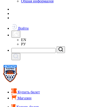
Общая информация
Войти
EN
РУ
Купить билет
Магазин
Купить билет