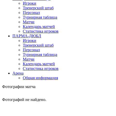
Игроки
Тренерский штаб
Персонал
Турнирная таблица
Матчи
Календарь матчей
Статистика игроков
ПАРМА-ДЮБЛ
Игроки
Тренерский штаб
Персонал
Турнирная таблица
Матчи
Календарь матчей
Статистика игроков
Арена
Общая информация
Фотографии матча
Фотографий не найдено.