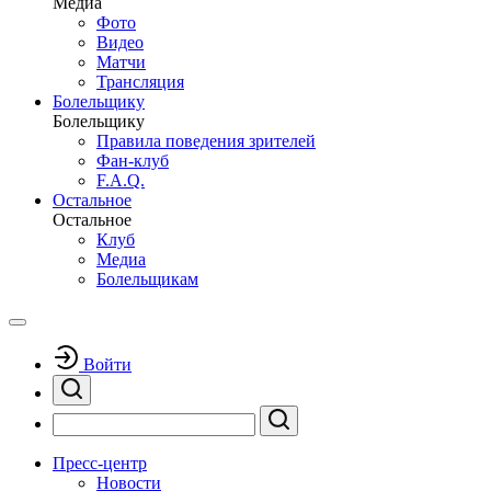
Медиа
Фото
Видео
Матчи
Трансляция
Болельщику
Болельщику
Правила поведения зрителей
Фан-клуб
F.A.Q.
Остальное
Остальное
Клуб
Медиа
Болельщикам
Войти
Пресс-центр
Новости