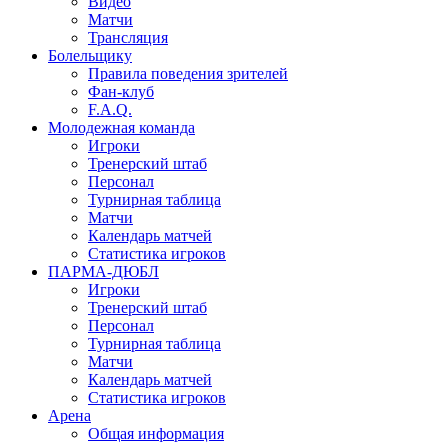
Видео
Матчи
Трансляция
Болельщику
Правила поведения зрителей
Фан-клуб
F.A.Q.
Молодежная команда
Игроки
Тренерский штаб
Персонал
Турнирная таблица
Матчи
Календарь матчей
Статистика игроков
ПАРМА-ДЮБЛ
Игроки
Тренерский штаб
Персонал
Турнирная таблица
Матчи
Календарь матчей
Статистика игроков
Арена
Общая информация