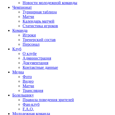
Новости молодежной команды
Чемпионат
Турнирная таблица
Матчи
Календарь матчей
Статистика игроков
Команда
Игроки
Тренерский состав
Персонал
Клуб
О клубе
Администрация
Документация
Контактные данные
Медиа
Фото
Видео
Матчи
Трансляция
Болельщику
Правила поведения зрителей
Фан-клуб
F.A.Q.
Молодежная команда