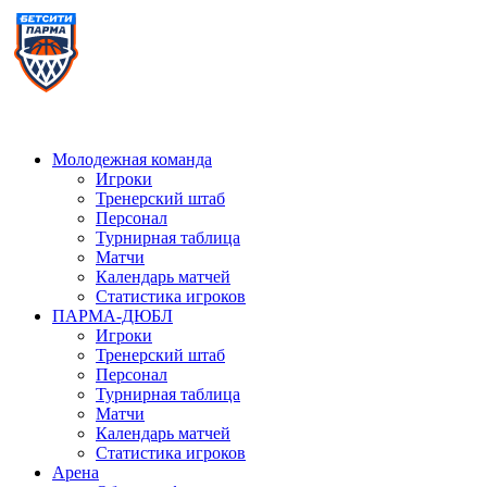
Молодежная команда
Игроки
Тренерский штаб
Персонал
Турнирная таблица
Матчи
Календарь матчей
Статистика игроков
ПАРМА-ДЮБЛ
Игроки
Тренерский штаб
Персонал
Турнирная таблица
Матчи
Календарь матчей
Статистика игроков
Арена