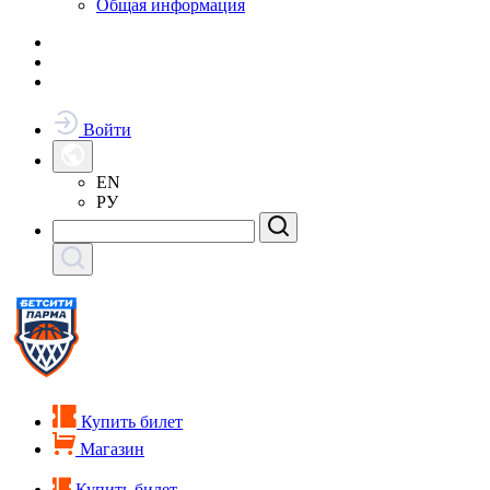
Общая информация
Войти
EN
РУ
Купить билет
Магазин
Купить билет