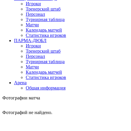
Игроки
Тренерский штаб
Персонал
Турнирная таблица
Матчи
Календарь матчей
Статистика игроков
ПАРМА-ДЮБЛ
Игроки
Тренерский штаб
Персонал
Турнирная таблица
Матчи
Календарь матчей
Статистика игроков
Арена
Общая информация
Фотографии матча
Фотографий не найдено.