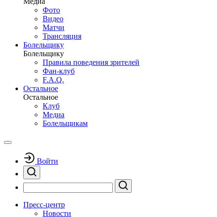
Медиа
Фото
Видео
Матчи
Трансляция
Болельщику
Болельщику
Правила поведения зрителей
Фан-клуб
F.A.Q.
Остальное
Остальное
Клуб
Медиа
Болельщикам
Войти
Пресс-центр
Новости