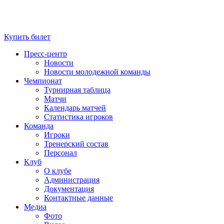
Купить билет
Пресс-центр
Новости
Новости молодежной команды
Чемпионат
Турнирная таблица
Матчи
Календарь матчей
Статистика игроков
Команда
Игроки
Тренерский состав
Персонал
Клуб
О клубе
Администрация
Документация
Контактные данные
Медиа
Фото