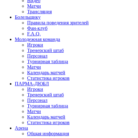
Видео
Матчи
Трансляция
Болельщику
Правила поведения зрителей
Фан-клуб
F.A.Q.
Молодежная команда
Игроки
Тренерский штаб
Персонал
Турнирная таблица
Матчи
Календарь матчей
Статистика игроков
ПАРМА-ДЮБЛ
Игроки
Тренерский штаб
Персонал
Турнирная таблица
Матчи
Календарь матчей
Статистика игроков
Арена
Общая информация