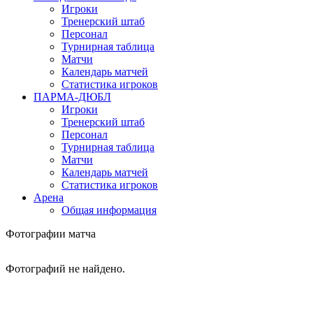
Игроки
Тренерский штаб
Персонал
Турнирная таблица
Матчи
Календарь матчей
Статистика игроков
ПАРМА-ДЮБЛ
Игроки
Тренерский штаб
Персонал
Турнирная таблица
Матчи
Календарь матчей
Статистика игроков
Арена
Общая информация
Фотографии матча
Фотографий не найдено.