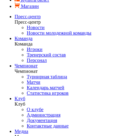
Магазин
Пресс-центр
Пресс-центр
Новости
Новости молодежной команды
Команда
Команда
Игроки
Тренерский состав
Персонал
Чемпионат
Чемпионат
Турнирная таблица
Матчи
Календарь матчей
Статистика игроков
Клуб
Клуб
О клубе
Администрация
Документация
Контактные данные
Медиа