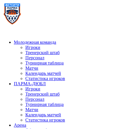
Молодежная команда
Игроки
Тренерский штаб
Персонал
Турнирная таблица
Матчи
Календарь матчей
Статистика игроков
ПАРМА-ДЮБЛ
Игроки
Тренерский штаб
Персонал
Турнирная таблица
Матчи
Календарь матчей
Статистика игроков
Арена