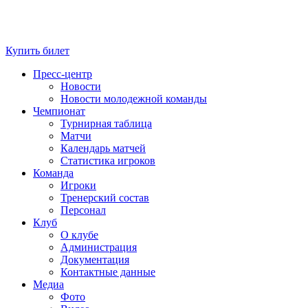
Купить билет
Пресс-центр
Новости
Новости молодежной команды
Чемпионат
Турнирная таблица
Матчи
Календарь матчей
Статистика игроков
Команда
Игроки
Тренерский состав
Персонал
Клуб
О клубе
Администрация
Документация
Контактные данные
Медиа
Фото