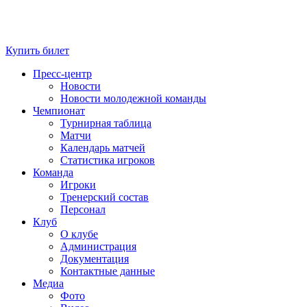
Купить билет
Пресс-центр
Новости
Новости молодежной команды
Чемпионат
Турнирная таблица
Матчи
Календарь матчей
Статистика игроков
Команда
Игроки
Тренерский состав
Персонал
Клуб
О клубе
Администрация
Документация
Контактные данные
Медиа
Фото