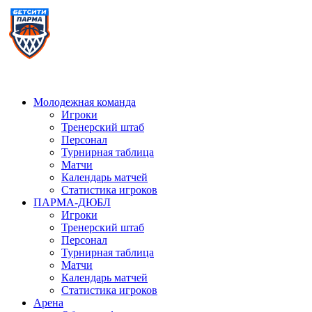
Молодежная команда
Игроки
Тренерский штаб
Персонал
Турнирная таблица
Матчи
Календарь матчей
Статистика игроков
ПАРМА-ДЮБЛ
Игроки
Тренерский штаб
Персонал
Турнирная таблица
Матчи
Календарь матчей
Статистика игроков
Арена