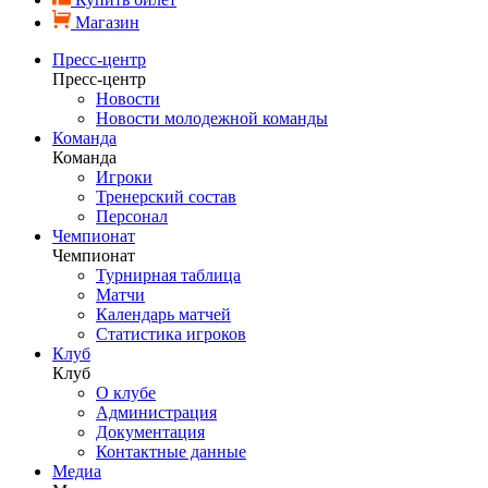
Магазин
Пресс-центр
Пресс-центр
Новости
Новости молодежной команды
Команда
Команда
Игроки
Тренерский состав
Персонал
Чемпионат
Чемпионат
Турнирная таблица
Матчи
Календарь матчей
Статистика игроков
Клуб
Клуб
О клубе
Администрация
Документация
Контактные данные
Медиа