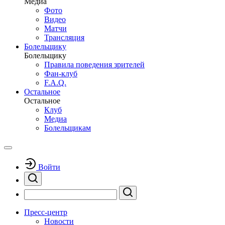
Медиа
Фото
Видео
Матчи
Трансляция
Болельщику
Болельщику
Правила поведения зрителей
Фан-клуб
F.A.Q.
Остальное
Остальное
Клуб
Медиа
Болельщикам
Войти
Пресс-центр
Новости