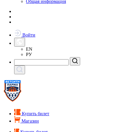
Общая информация
Войти
EN
РУ
Купить билет
Магазин
Купить билет