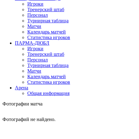
Игроки
Тренерский штаб
Персонал
Турнирная таблица
Матчи
Календарь матчей
Статистика игроков
ПАРМА-ДЮБЛ
Игроки
Тренерский штаб
Персонал
Турнирная таблица
Матчи
Календарь матчей
Статистика игроков
Арена
Общая информация
Фотографии матча
Фотографий не найдено.