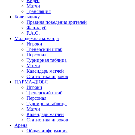
Видео
Матчи
Трансляция
Болельщику
Правила поведения зрителей
Фан-клуб
F.A.Q.
Молодежная команда
Игроки
Тренерский штаб
Персонал
Турнирная таблица
Матчи
Календарь матчей
Статистика игроков
ПАРМА-ДЮБЛ
Игроки
Тренерский штаб
Персонал
Турнирная таблица
Матчи
Календарь матчей
Статистика игроков
Арена
Общая информация