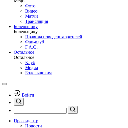
Медиа
Фото
Видео
Матчи
Трансляция
Болельщику
Болельщику
Правила поведения зрителей
Фан-клуб
F.A.Q.
Остальное
Остальное
Клуб
Медиа
Болельщикам
Войти
Пресс-центр
Новости