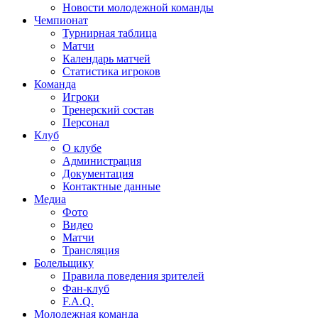
Новости молодежной команды
Чемпионат
Турнирная таблица
Матчи
Календарь матчей
Статистика игроков
Команда
Игроки
Тренерский состав
Персонал
Клуб
О клубе
Администрация
Документация
Контактные данные
Медиа
Фото
Видео
Матчи
Трансляция
Болельщику
Правила поведения зрителей
Фан-клуб
F.A.Q.
Молодежная команда