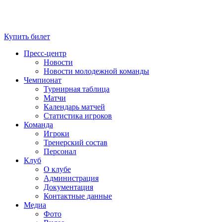
Купить билет
Пресс-центр
Новости
Новости молодежной команды
Чемпионат
Турнирная таблица
Матчи
Календарь матчей
Статистика игроков
Команда
Игроки
Тренерский состав
Персонал
Клуб
О клубе
Администрация
Документация
Контактные данные
Медиа
Фото