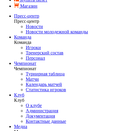
Магазин
Пресс-центр
Пресс-центр
Новости
Новости молодежной команды
Команда
Команда
Игроки
Тренерский состав
Персонал
Чемпионат
Чемпионат
Турнирная таблица
Матчи
Календарь матчей
Статистика игроков
Клуб
Клуб
О клубе
Администрация
Документация
Контактные данные
Медиа