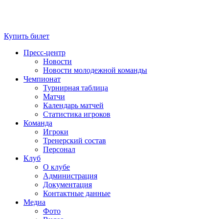
Купить билет
Пресс-центр
Новости
Новости молодежной команды
Чемпионат
Турнирная таблица
Матчи
Календарь матчей
Статистика игроков
Команда
Игроки
Тренерский состав
Персонал
Клуб
О клубе
Администрация
Документация
Контактные данные
Медиа
Фото