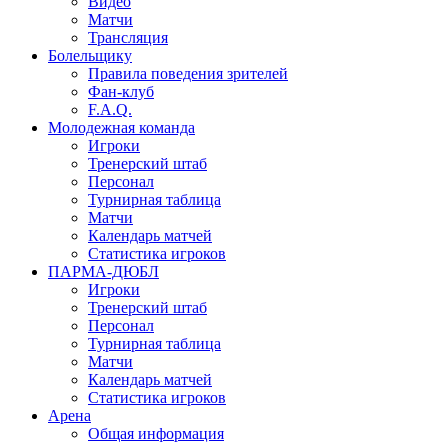
Видео
Матчи
Трансляция
Болельщику
Правила поведения зрителей
Фан-клуб
F.A.Q.
Молодежная команда
Игроки
Тренерский штаб
Персонал
Турнирная таблица
Матчи
Календарь матчей
Статистика игроков
ПАРМА-ДЮБЛ
Игроки
Тренерский штаб
Персонал
Турнирная таблица
Матчи
Календарь матчей
Статистика игроков
Арена
Общая информация