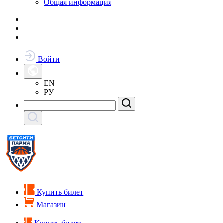
Общая информация
Войти
EN
РУ
Купить билет
Магазин
Купить билет