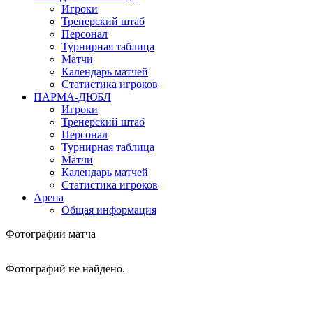
Игроки
Тренерский штаб
Персонал
Турнирная таблица
Матчи
Календарь матчей
Статистика игроков
ПАРМА-ДЮБЛ
Игроки
Тренерский штаб
Персонал
Турнирная таблица
Матчи
Календарь матчей
Статистика игроков
Арена
Общая информация
Фотографии матча
Фотографий не найдено.