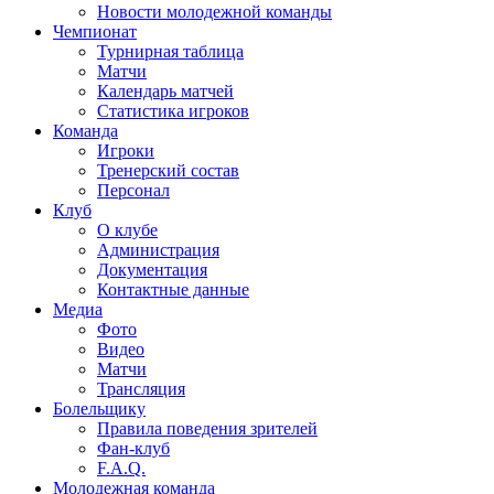
Новости молодежной команды
Чемпионат
Турнирная таблица
Матчи
Календарь матчей
Статистика игроков
Команда
Игроки
Тренерский состав
Персонал
Клуб
О клубе
Администрация
Документация
Контактные данные
Медиа
Фото
Видео
Матчи
Трансляция
Болельщику
Правила поведения зрителей
Фан-клуб
F.A.Q.
Молодежная команда