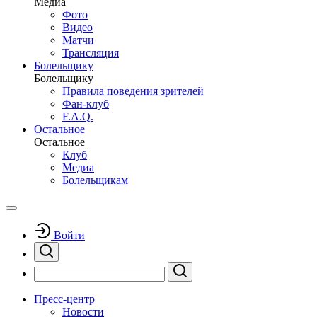
Медиа
Фото
Видео
Матчи
Трансляция
Болельщику
Болельщику
Правила поведения зрителей
Фан-клуб
F.A.Q.
Остальное
Остальное
Клуб
Медиа
Болельщикам
Войти
Пресс-центр
Новости