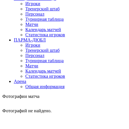
Игроки
Тренерский штаб
Персонал
Турнирная таблица
Матчи
Календарь матчей
Статистика игроков
ПАРМА-ДЮБЛ
Игроки
Тренерский штаб
Персонал
Турнирная таблица
Матчи
Календарь матчей
Статистика игроков
Арена
Общая информация
Фотографии матча
Фотографий не найдено.