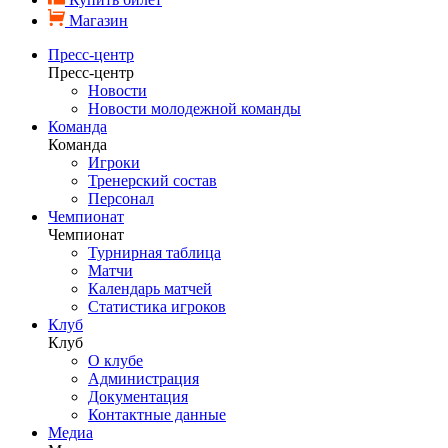
Магазин
Пресс-центр
Пресс-центр
Новости
Новости молодежной команды
Команда
Команда
Игроки
Тренерский состав
Персонал
Чемпионат
Чемпионат
Турнирная таблица
Матчи
Календарь матчей
Статистика игроков
Клуб
Клуб
О клубе
Администрация
Документация
Контактные данные
Медиа