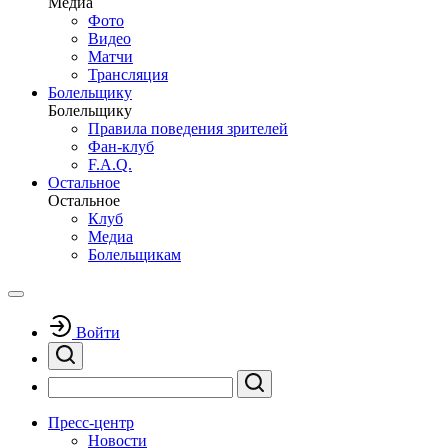
Медиа
Фото
Видео
Матчи
Трансляция
Болельщику
Болельщику
Правила поведения зрителей
Фан-клуб
F.A.Q.
Остальное
Остальное
Клуб
Медиа
Болельщикам
Войти
Пресс-центр
Новости