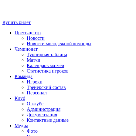
Купить билет
Пресс-центр
Новости
Новости молодежной команды
Чемпионат
Турнирная таблица
Матчи
Календарь матчей
Статистика игроков
Команда
Игроки
Тренерский состав
Персонал
Клуб
О клубе
Администрация
Документация
Контактные данные
Медиа
Фото