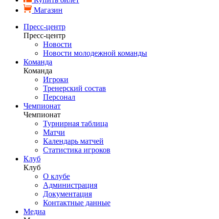
Магазин
Пресс-центр
Пресс-центр
Новости
Новости молодежной команды
Команда
Команда
Игроки
Тренерский состав
Персонал
Чемпионат
Чемпионат
Турнирная таблица
Матчи
Календарь матчей
Статистика игроков
Клуб
Клуб
О клубе
Администрация
Документация
Контактные данные
Медиа