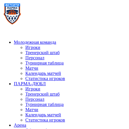
Молодежная команда
Игроки
Тренерский штаб
Персонал
Турнирная таблица
Матчи
Календарь матчей
Статистика игроков
ПАРМА-ДЮБЛ
Игроки
Тренерский штаб
Персонал
Турнирная таблица
Матчи
Календарь матчей
Статистика игроков
Арена