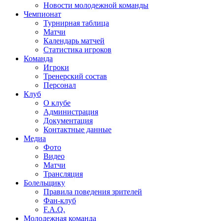
Новости молодежной команды
Чемпионат
Турнирная таблица
Матчи
Календарь матчей
Статистика игроков
Команда
Игроки
Тренерский состав
Персонал
Клуб
О клубе
Администрация
Документация
Контактные данные
Медиа
Фото
Видео
Матчи
Трансляция
Болельщику
Правила поведения зрителей
Фан-клуб
F.A.Q.
Молодежная команда