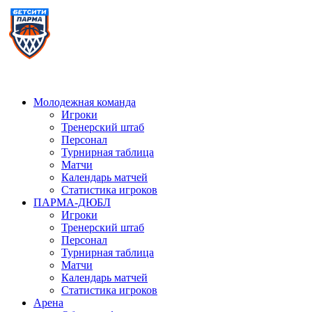
Молодежная команда
Игроки
Тренерский штаб
Персонал
Турнирная таблица
Матчи
Календарь матчей
Статистика игроков
ПАРМА-ДЮБЛ
Игроки
Тренерский штаб
Персонал
Турнирная таблица
Матчи
Календарь матчей
Статистика игроков
Арена