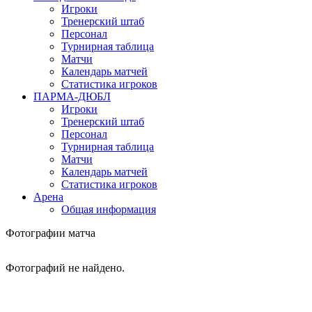
Игроки
Тренерский штаб
Персонал
Турнирная таблица
Матчи
Календарь матчей
Статистика игроков
ПАРМА-ДЮБЛ
Игроки
Тренерский штаб
Персонал
Турнирная таблица
Матчи
Календарь матчей
Статистика игроков
Арена
Общая информация
Фотографии матча
Фотографий не найдено.