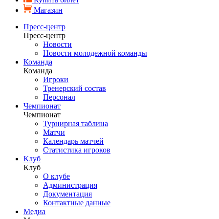
Магазин
Пресс-центр
Пресс-центр
Новости
Новости молодежной команды
Команда
Команда
Игроки
Тренерский состав
Персонал
Чемпионат
Чемпионат
Турнирная таблица
Матчи
Календарь матчей
Статистика игроков
Клуб
Клуб
О клубе
Администрация
Документация
Контактные данные
Медиа