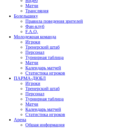
Видео
Матчи
Трансляция
Болельщику
Правила поведения зрителей
Фан-клуб
F.A.Q.
Молодежная команда
Игроки
Тренерский штаб
Персонал
Турнирная таблица
Матчи
Календарь матчей
Статистика игроков
ПАРМА-ДЮБЛ
Игроки
Тренерский штаб
Персонал
Турнирная таблица
Матчи
Календарь матчей
Статистика игроков
Арена
Общая информация