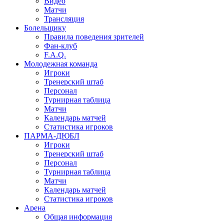
Видео
Матчи
Трансляция
Болельщику
Правила поведения зрителей
Фан-клуб
F.A.Q.
Молодежная команда
Игроки
Тренерский штаб
Персонал
Турнирная таблица
Матчи
Календарь матчей
Статистика игроков
ПАРМА-ДЮБЛ
Игроки
Тренерский штаб
Персонал
Турнирная таблица
Матчи
Календарь матчей
Статистика игроков
Арена
Общая информация