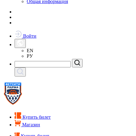
Общая информация
Войти
EN
РУ
Купить билет
Магазин
Купить билет