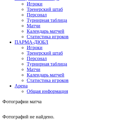
Игроки
Тренерский штаб
Персонал
Турнирная таблица
Матчи
Календарь матчей
Статистика игроков
ПАРМА-ДЮБЛ
Игроки
Тренерский штаб
Персонал
Турнирная таблица
Матчи
Календарь матчей
Статистика игроков
Арена
Общая информация
Фотографии матча
Фотографий не найдено.