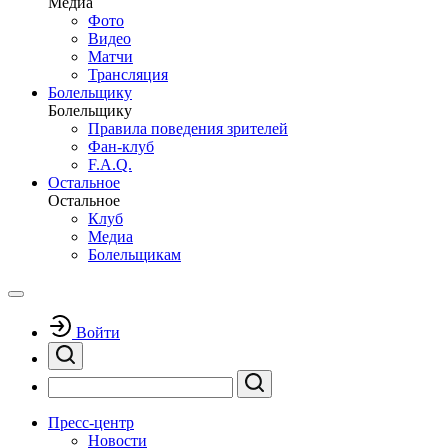
Медиа
Фото
Видео
Матчи
Трансляция
Болельщику
Болельщику
Правила поведения зрителей
Фан-клуб
F.A.Q.
Остальное
Остальное
Клуб
Медиа
Болельщикам
Войти
Пресс-центр
Новости