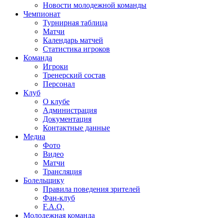
Новости молодежной команды
Чемпионат
Турнирная таблица
Матчи
Календарь матчей
Статистика игроков
Команда
Игроки
Тренерский состав
Персонал
Клуб
О клубе
Администрация
Документация
Контактные данные
Медиа
Фото
Видео
Матчи
Трансляция
Болельщику
Правила поведения зрителей
Фан-клуб
F.A.Q.
Молодежная команда