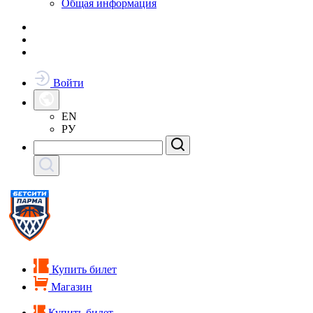
Общая информация
Войти
EN
РУ
Купить билет
Магазин
Купить билет