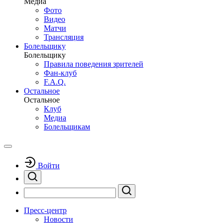
Медиа
Фото
Видео
Матчи
Трансляция
Болельщику
Болельщику
Правила поведения зрителей
Фан-клуб
F.A.Q.
Остальное
Остальное
Клуб
Медиа
Болельщикам
Войти
Пресс-центр
Новости