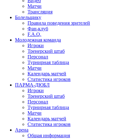
Видео
Матчи
Трансляция
Болельщику
Правила поведения зрителей
Фан-клуб
F.A.Q.
Молодежная команда
Игроки
Тренерский штаб
Персонал
Турнирная таблица
Матчи
Календарь матчей
Статистика игроков
ПАРМА-ДЮБЛ
Игроки
Тренерский штаб
Персонал
Турнирная таблица
Матчи
Календарь матчей
Статистика игроков
Арена
Общая информация