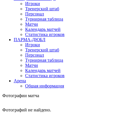
Игроки
Тренерский штаб
Персонал
Турнирная таблица
Матчи
Календарь матчей
Статистика игроков
ПАРМА-ДЮБЛ
Игроки
Тренерский штаб
Персонал
Турнирная таблица
Матчи
Календарь матчей
Статистика игроков
Арена
Общая информация
Фотографии матча
Фотографий не найдено.