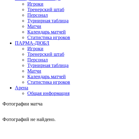
Игроки
Тренерский штаб
Персонал
Турнирная таблица
Матчи
Календарь матчей
Статистика игроков
ПАРМА-ДЮБЛ
Игроки
Тренерский штаб
Персонал
Турнирная таблица
Матчи
Календарь матчей
Статистика игроков
Арена
Общая информация
Фотографии матча
Фотографий не найдено.