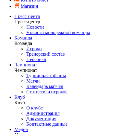
Магазин
Пресс-центр
Пресс-центр
Новости
Новости молодежной команды
Команда
Команда
Игроки
Тренерский состав
Персонал
Чемпионат
Чемпионат
Турнирная таблица
Матчи
Календарь матчей
Статистика игроков
Клуб
Клуб
О клубе
Администрация
Документация
Контактные данные
Медиа