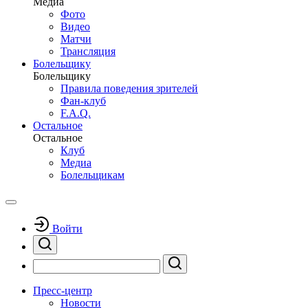
Медиа
Фото
Видео
Матчи
Трансляция
Болельщику
Болельщику
Правила поведения зрителей
Фан-клуб
F.A.Q.
Остальное
Остальное
Клуб
Медиа
Болельщикам
Войти
Пресс-центр
Новости