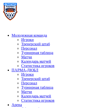
Молодежная команда
Игроки
Тренерский штаб
Персонал
Турнирная таблица
Матчи
Календарь матчей
Статистика игроков
ПАРМА-ДЮБЛ
Игроки
Тренерский штаб
Персонал
Турнирная таблица
Матчи
Календарь матчей
Статистика игроков
Арена