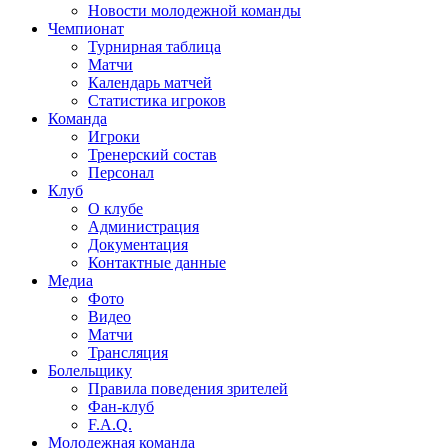
Новости молодежной команды
Чемпионат
Турнирная таблица
Матчи
Календарь матчей
Статистика игроков
Команда
Игроки
Тренерский состав
Персонал
Клуб
О клубе
Администрация
Документация
Контактные данные
Медиа
Фото
Видео
Матчи
Трансляция
Болельщику
Правила поведения зрителей
Фан-клуб
F.A.Q.
Молодежная команда