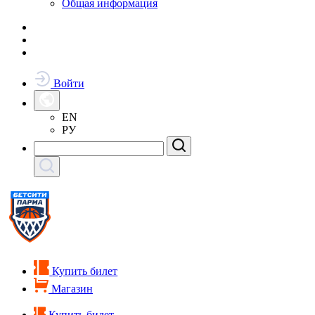
Общая информация
Войти
EN
РУ
Купить билет
Магазин
Купить билет