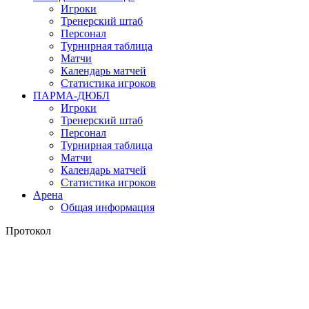
Игроки
Тренерский штаб
Персонал
Турнирная таблица
Матчи
Календарь матчей
Статистика игроков
ПАРМА-ДЮБЛ
Игроки
Тренерский штаб
Персонал
Турнирная таблица
Матчи
Календарь матчей
Статистика игроков
Арена
Общая информация
Протокол