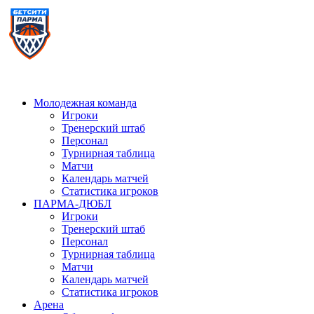
Молодежная команда
Игроки
Тренерский штаб
Персонал
Турнирная таблица
Матчи
Календарь матчей
Статистика игроков
ПАРМА-ДЮБЛ
Игроки
Тренерский штаб
Персонал
Турнирная таблица
Матчи
Календарь матчей
Статистика игроков
Арена