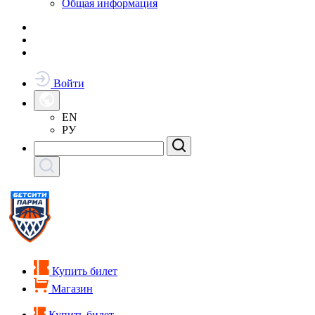
Общая информация
Войти
EN
РУ
Купить билет
Магазин
Купить билет