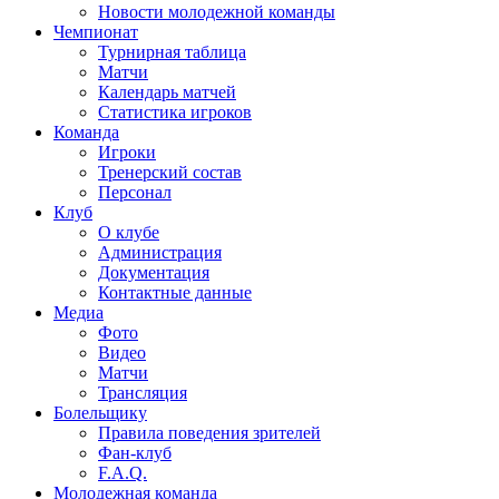
Новости молодежной команды
Чемпионат
Турнирная таблица
Матчи
Календарь матчей
Статистика игроков
Команда
Игроки
Тренерский состав
Персонал
Клуб
О клубе
Администрация
Документация
Контактные данные
Медиа
Фото
Видео
Матчи
Трансляция
Болельщику
Правила поведения зрителей
Фан-клуб
F.A.Q.
Молодежная команда