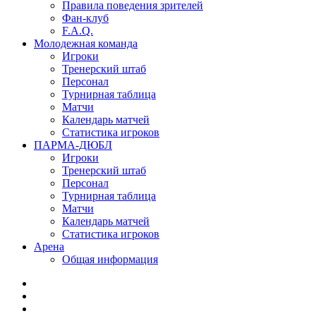
Правила поведения зрителей
Фан-клуб
F.A.Q.
Молодежная команда
Игроки
Тренерский штаб
Персонал
Турнирная таблица
Матчи
Календарь матчей
Статистика игроков
ПАРМА-ДЮБЛ
Игроки
Тренерский штаб
Персонал
Турнирная таблица
Матчи
Календарь матчей
Статистика игроков
Арена
Общая информация