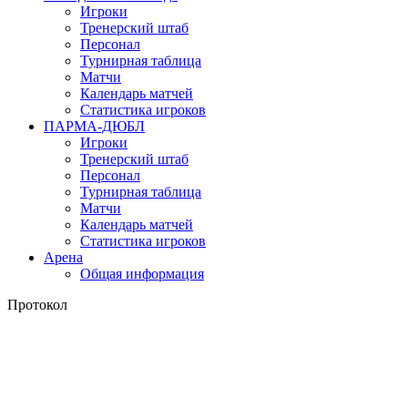
Игроки
Тренерский штаб
Персонал
Турнирная таблица
Матчи
Календарь матчей
Статистика игроков
ПАРМА-ДЮБЛ
Игроки
Тренерский штаб
Персонал
Турнирная таблица
Матчи
Календарь матчей
Статистика игроков
Арена
Общая информация
Протокол