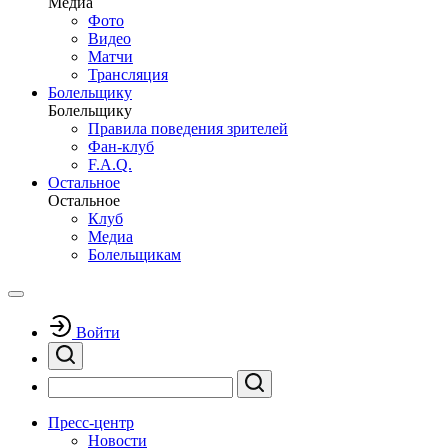
Медиа
Фото
Видео
Матчи
Трансляция
Болельщику
Болельщику
Правила поведения зрителей
Фан-клуб
F.A.Q.
Остальное
Остальное
Клуб
Медиа
Болельщикам
Войти
Пресс-центр
Новости