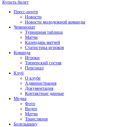
Купить билет
Пресс-центр
Новости
Новости молодежной команды
Чемпионат
Турнирная таблица
Матчи
Календарь матчей
Статистика игроков
Команда
Игроки
Тренерский состав
Персонал
Клуб
О клубе
Администрация
Документация
Контактные данные
Медиа
Фото
Видео
Матчи
Трансляция
Болельщику