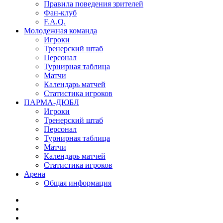
Правила поведения зрителей
Фан-клуб
F.A.Q.
Молодежная команда
Игроки
Тренерский штаб
Персонал
Турнирная таблица
Матчи
Календарь матчей
Статистика игроков
ПАРМА-ДЮБЛ
Игроки
Тренерский штаб
Персонал
Турнирная таблица
Матчи
Календарь матчей
Статистика игроков
Арена
Общая информация