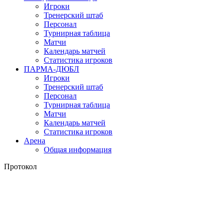
Игроки
Тренерский штаб
Персонал
Турнирная таблица
Матчи
Календарь матчей
Статистика игроков
ПАРМА-ДЮБЛ
Игроки
Тренерский штаб
Персонал
Турнирная таблица
Матчи
Календарь матчей
Статистика игроков
Арена
Общая информация
Протокол