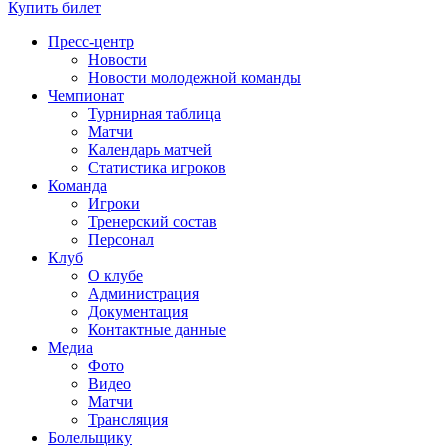
Купить билет
Пресс-центр
Новости
Новости молодежной команды
Чемпионат
Турнирная таблица
Матчи
Календарь матчей
Статистика игроков
Команда
Игроки
Тренерский состав
Персонал
Клуб
О клубе
Администрация
Документация
Контактные данные
Медиа
Фото
Видео
Матчи
Трансляция
Болельщику