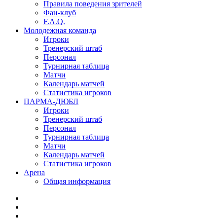
Правила поведения зрителей
Фан-клуб
F.A.Q.
Молодежная команда
Игроки
Тренерский штаб
Персонал
Турнирная таблица
Матчи
Календарь матчей
Статистика игроков
ПАРМА-ДЮБЛ
Игроки
Тренерский штаб
Персонал
Турнирная таблица
Матчи
Календарь матчей
Статистика игроков
Арена
Общая информация