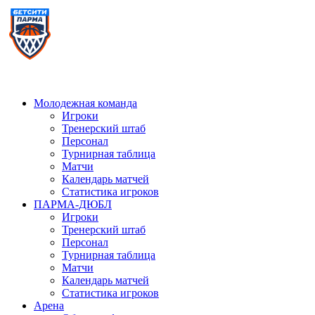
Молодежная команда
Игроки
Тренерский штаб
Персонал
Турнирная таблица
Матчи
Календарь матчей
Статистика игроков
ПАРМА-ДЮБЛ
Игроки
Тренерский штаб
Персонал
Турнирная таблица
Матчи
Календарь матчей
Статистика игроков
Арена