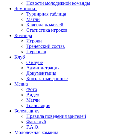
Новости молодежной команды
Чемпионат
Турнирная таблица
Матчи
Календарь матчей
Статистика игроков
Команда
Игроки
Тренерский состав
Персонал
Клуб
О клубе
Администрация
Документация
Контактные данные
Медиа
Фото
Видео
Матчи
Трансляция
Болельщику
Правила поведения зрителей
Фан-клуб
F.A.Q.
Молодежная команда