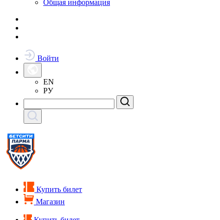
Общая информация
Войти
EN
РУ
Купить билет
Магазин
Купить билет