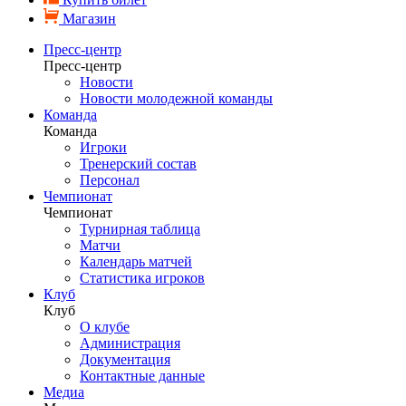
Магазин
Пресс-центр
Пресс-центр
Новости
Новости молодежной команды
Команда
Команда
Игроки
Тренерский состав
Персонал
Чемпионат
Чемпионат
Турнирная таблица
Матчи
Календарь матчей
Статистика игроков
Клуб
Клуб
О клубе
Администрация
Документация
Контактные данные
Медиа