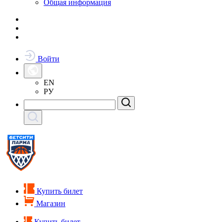
Общая информация
Войти
EN
РУ
Купить билет
Магазин
Купить билет