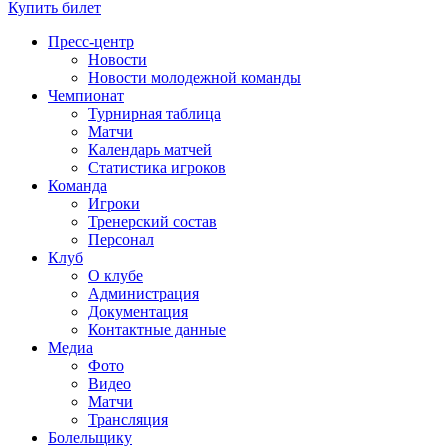
Купить билет
Пресс-центр
Новости
Новости молодежной команды
Чемпионат
Турнирная таблица
Матчи
Календарь матчей
Статистика игроков
Команда
Игроки
Тренерский состав
Персонал
Клуб
О клубе
Администрация
Документация
Контактные данные
Медиа
Фото
Видео
Матчи
Трансляция
Болельщику