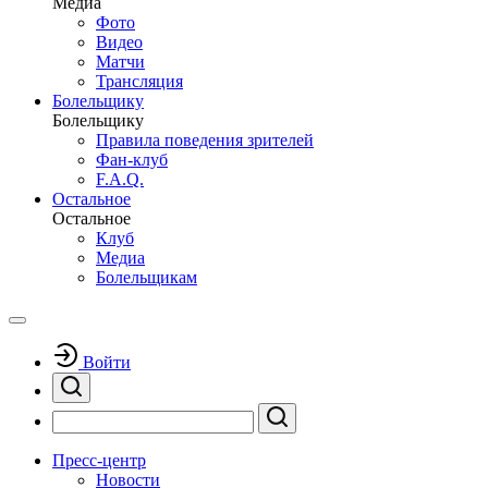
Медиа
Фото
Видео
Матчи
Трансляция
Болельщику
Болельщику
Правила поведения зрителей
Фан-клуб
F.A.Q.
Остальное
Остальное
Клуб
Медиа
Болельщикам
Войти
Пресс-центр
Новости