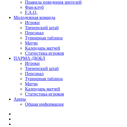
Правила поведения зрителей
Фан-клуб
F.A.Q.
Молодежная команда
Игроки
Тренерский штаб
Персонал
Турнирная таблица
Матчи
Календарь матчей
Статистика игроков
ПАРМА-ДЮБЛ
Игроки
Тренерский штаб
Персонал
Турнирная таблица
Матчи
Календарь матчей
Статистика игроков
Арена
Общая информация