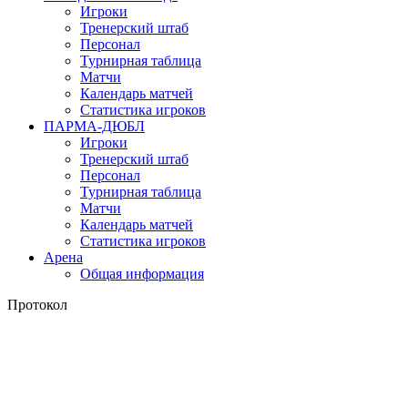
Игроки
Тренерский штаб
Персонал
Турнирная таблица
Матчи
Календарь матчей
Статистика игроков
ПАРМА-ДЮБЛ
Игроки
Тренерский штаб
Персонал
Турнирная таблица
Матчи
Календарь матчей
Статистика игроков
Арена
Общая информация
Протокол