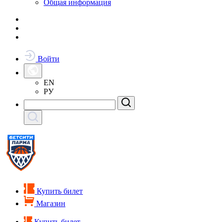
Общая информация
Войти
EN
РУ
Купить билет
Магазин
Купить билет