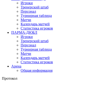
Игроки
Тренерский штаб
Персонал
Турнирная таблица
Матчи
Календарь матчей
Статистика игроков
ПАРМА-ДЮБЛ
Игроки
Тренерский штаб
Персонал
Турнирная таблица
Матчи
Календарь матчей
Статистика игроков
Арена
Общая информация
Протокол