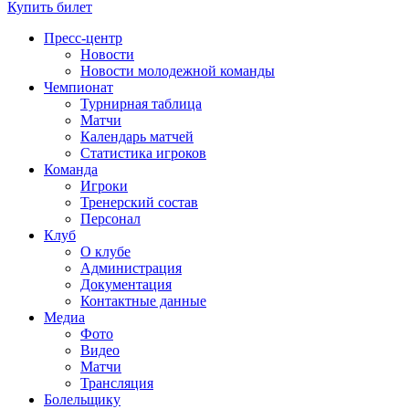
Купить билет
Пресс-центр
Новости
Новости молодежной команды
Чемпионат
Турнирная таблица
Матчи
Календарь матчей
Статистика игроков
Команда
Игроки
Тренерский состав
Персонал
Клуб
О клубе
Администрация
Документация
Контактные данные
Медиа
Фото
Видео
Матчи
Трансляция
Болельщику