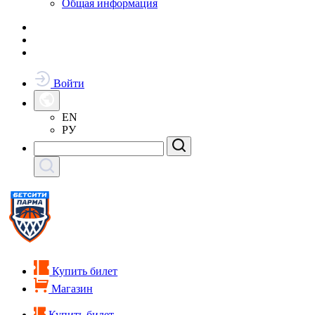
Общая информация
Войти
EN
РУ
Купить билет
Магазин
Купить билет