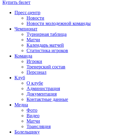
Купить билет
Пресс-центр
Новости
Новости молодежной команды
Чемпионат
Турнирная таблица
Матчи
Календарь матчей
Статистика игроков
Команда
Игроки
Тренерский состав
Персонал
Клуб
О клубе
Администрация
Документация
Контактные данные
Медиа
Фото
Видео
Матчи
Трансляция
Болельщику