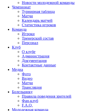
Новости молодежной команды
Чемпионат
Турнирная таблица
Матчи
Календарь матчей
Статистика игроков
Команда
Игроки
Тренерский состав
Персонал
Клуб
О клубе
Администрация
Документация
Контактные данные
Медиа
Фото
Видео
Матчи
Трансляция
Болельщику
Правила поведения зрителей
Фан-клуб
F.A.Q.
Молодежная команда