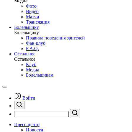
Медиа
Фото
Видео
Матчи
Трансляция
Болельщику
Болельщику
Правила поведения зрителей
Фан-клуб
F.A.Q.
Остальное
Остальное
Клуб
Медиа
Болельщикам
Войти
Пресс-центр
Новости