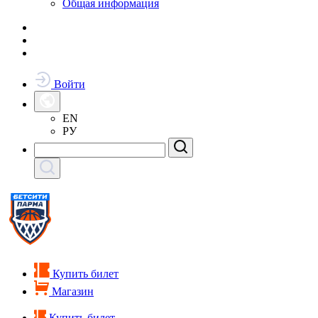
Общая информация
Войти
EN
РУ
Купить билет
Магазин
Купить билет