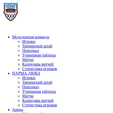
Молодежная команда
Игроки
Тренерский штаб
Персонал
Турнирная таблица
Матчи
Календарь матчей
Статистика игроков
ПАРМА-ДЮБЛ
Игроки
Тренерский штаб
Персонал
Турнирная таблица
Матчи
Календарь матчей
Статистика игроков
Арена