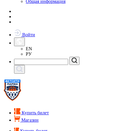
Общая информация
Войти
EN
РУ
Купить билет
Магазин
Купить билет