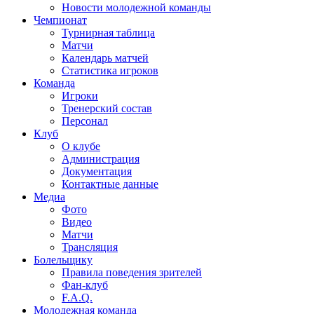
Новости молодежной команды
Чемпионат
Турнирная таблица
Матчи
Календарь матчей
Статистика игроков
Команда
Игроки
Тренерский состав
Персонал
Клуб
О клубе
Администрация
Документация
Контактные данные
Медиа
Фото
Видео
Матчи
Трансляция
Болельщику
Правила поведения зрителей
Фан-клуб
F.A.Q.
Молодежная команда