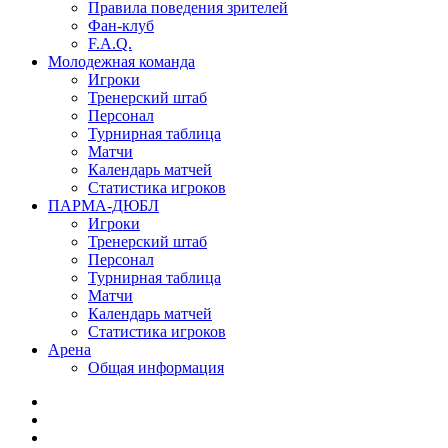
Правила поведения зрителей
Фан-клуб
F.A.Q.
Молодежная команда
Игроки
Тренерский штаб
Персонал
Турнирная таблица
Матчи
Календарь матчей
Статистика игроков
ПАРМА-ДЮБЛ
Игроки
Тренерский штаб
Персонал
Турнирная таблица
Матчи
Календарь матчей
Статистика игроков
Арена
Общая информация