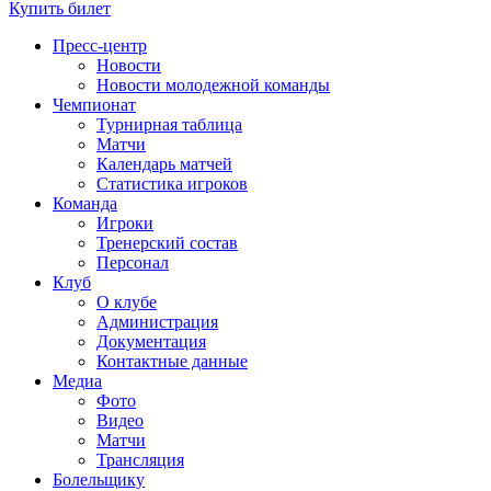
Купить билет
Пресс-центр
Новости
Новости молодежной команды
Чемпионат
Турнирная таблица
Матчи
Календарь матчей
Статистика игроков
Команда
Игроки
Тренерский состав
Персонал
Клуб
О клубе
Администрация
Документация
Контактные данные
Медиа
Фото
Видео
Матчи
Трансляция
Болельщику