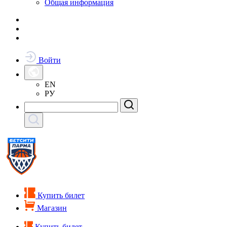
Общая информация
Войти
EN
РУ
Купить билет
Магазин
Купить билет