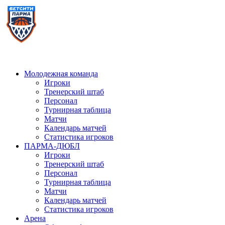
Молодежная команда
Игроки
Тренерский штаб
Персонал
Турнирная таблица
Матчи
Календарь матчей
Статистика игроков
ПАРМА-ДЮБЛ
Игроки
Тренерский штаб
Персонал
Турнирная таблица
Матчи
Календарь матчей
Статистика игроков
Арена