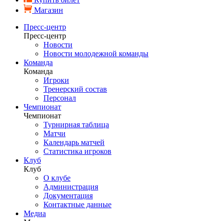
Магазин
Пресс-центр
Пресс-центр
Новости
Новости молодежной команды
Команда
Команда
Игроки
Тренерский состав
Персонал
Чемпионат
Чемпионат
Турнирная таблица
Матчи
Календарь матчей
Статистика игроков
Клуб
Клуб
О клубе
Администрация
Документация
Контактные данные
Медиа