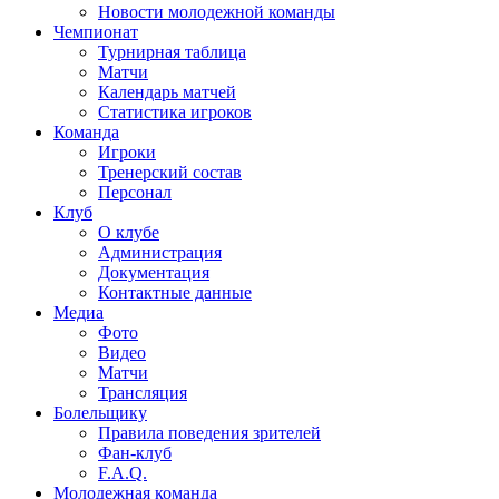
Новости молодежной команды
Чемпионат
Турнирная таблица
Матчи
Календарь матчей
Статистика игроков
Команда
Игроки
Тренерский состав
Персонал
Клуб
О клубе
Администрация
Документация
Контактные данные
Медиа
Фото
Видео
Матчи
Трансляция
Болельщику
Правила поведения зрителей
Фан-клуб
F.A.Q.
Молодежная команда