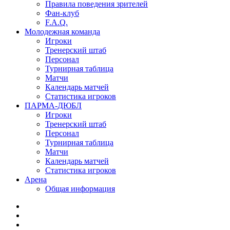
Правила поведения зрителей
Фан-клуб
F.A.Q.
Молодежная команда
Игроки
Тренерский штаб
Персонал
Турнирная таблица
Матчи
Календарь матчей
Статистика игроков
ПАРМА-ДЮБЛ
Игроки
Тренерский штаб
Персонал
Турнирная таблица
Матчи
Календарь матчей
Статистика игроков
Арена
Общая информация