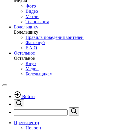
Медиа
Фото
Видео
Матчи
Трансляция
Болельщику
Болельщику
Правила поведения зрителей
Фан-клуб
F.A.Q.
Остальное
Остальное
Клуб
Медиа
Болельщикам
Войти
Пресс-центр
Новости