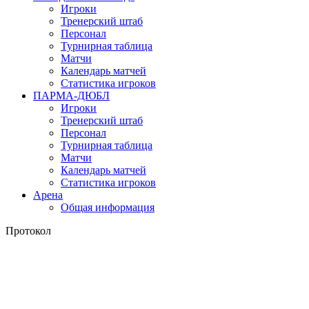
Игроки
Тренерский штаб
Персонал
Турнирная таблица
Матчи
Календарь матчей
Статистика игроков
ПАРМА-ДЮБЛ
Игроки
Тренерский штаб
Персонал
Турнирная таблица
Матчи
Календарь матчей
Статистика игроков
Арена
Общая информация
Протокол