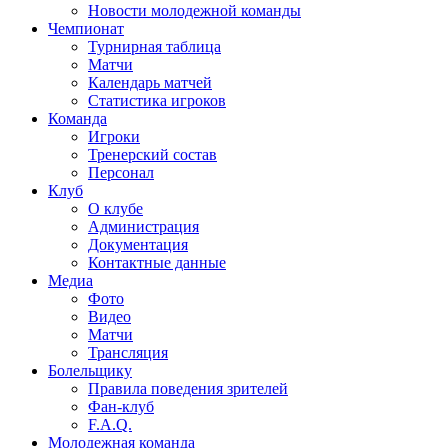
Новости молодежной команды
Чемпионат
Турнирная таблица
Матчи
Календарь матчей
Статистика игроков
Команда
Игроки
Тренерский состав
Персонал
Клуб
О клубе
Администрация
Документация
Контактные данные
Медиа
Фото
Видео
Матчи
Трансляция
Болельщику
Правила поведения зрителей
Фан-клуб
F.A.Q.
Молодежная команда