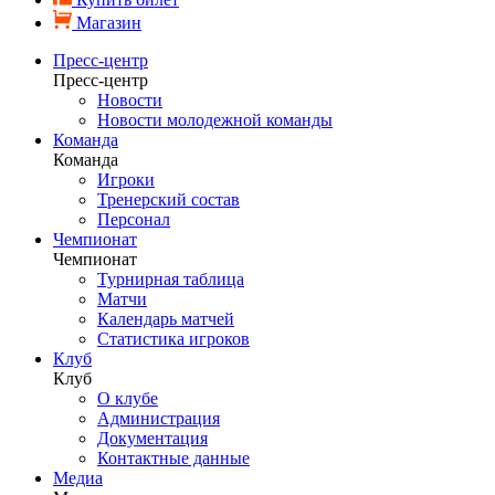
Магазин
Пресс-центр
Пресс-центр
Новости
Новости молодежной команды
Команда
Команда
Игроки
Тренерский состав
Персонал
Чемпионат
Чемпионат
Турнирная таблица
Матчи
Календарь матчей
Статистика игроков
Клуб
Клуб
О клубе
Администрация
Документация
Контактные данные
Медиа