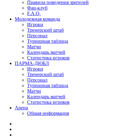
Правила поведения зрителей
Фан-клуб
F.A.Q.
Молодежная команда
Игроки
Тренерский штаб
Персонал
Турнирная таблица
Матчи
Календарь матчей
Статистика игроков
ПАРМА-ДЮБЛ
Игроки
Тренерский штаб
Персонал
Турнирная таблица
Матчи
Календарь матчей
Статистика игроков
Арена
Общая информация