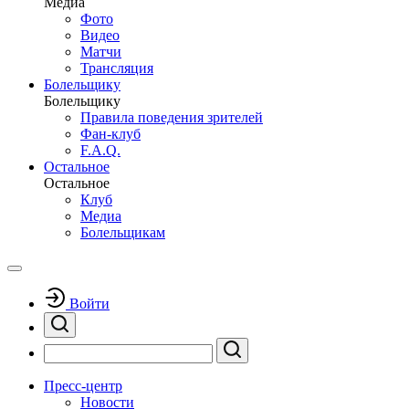
Медиа
Фото
Видео
Матчи
Трансляция
Болельщику
Болельщику
Правила поведения зрителей
Фан-клуб
F.A.Q.
Остальное
Остальное
Клуб
Медиа
Болельщикам
Войти
Пресс-центр
Новости