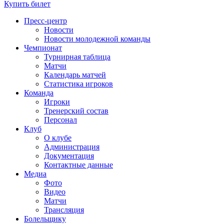
Купить билет
Пресс-центр
Новости
Новости молодежной команды
Чемпионат
Турнирная таблица
Матчи
Календарь матчей
Статистика игроков
Команда
Игроки
Тренерский состав
Персонал
Клуб
О клубе
Администрация
Документация
Контактные данные
Медиа
Фото
Видео
Матчи
Трансляция
Болельщику