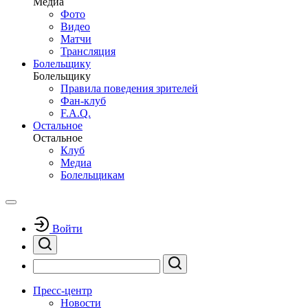
Медиа
Фото
Видео
Матчи
Трансляция
Болельщику
Болельщику
Правила поведения зрителей
Фан-клуб
F.A.Q.
Остальное
Остальное
Клуб
Медиа
Болельщикам
Войти
Пресс-центр
Новости