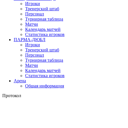
Игроки
Тренерский штаб
Персонал
Турнирная таблица
Матчи
Календарь матчей
Статистика игроков
ПАРМА-ДЮБЛ
Игроки
Тренерский штаб
Персонал
Турнирная таблица
Матчи
Календарь матчей
Статистика игроков
Арена
Общая информация
Протокол