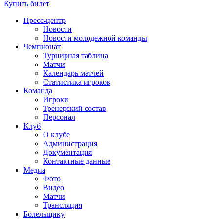
Купить билет
Пресс-центр
Новости
Новости молодежной команды
Чемпионат
Турнирная таблица
Матчи
Календарь матчей
Статистика игроков
Команда
Игроки
Тренерский состав
Персонал
Клуб
О клубе
Администрация
Документация
Контактные данные
Медиа
Фото
Видео
Матчи
Трансляция
Болельщику