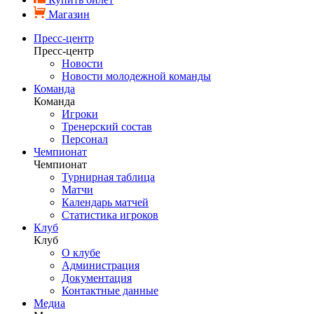
Магазин
Пресс-центр
Пресс-центр
Новости
Новости молодежной команды
Команда
Команда
Игроки
Тренерский состав
Персонал
Чемпионат
Чемпионат
Турнирная таблица
Матчи
Календарь матчей
Статистика игроков
Клуб
Клуб
О клубе
Администрация
Документация
Контактные данные
Медиа