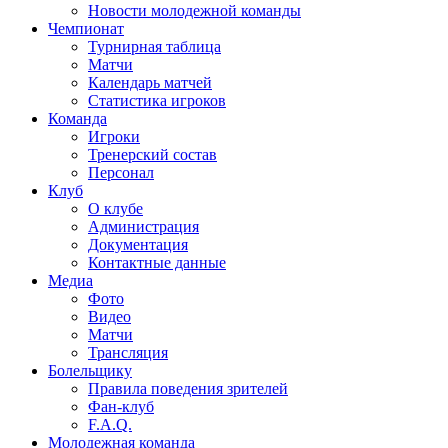
Новости молодежной команды
Чемпионат
Турнирная таблица
Матчи
Календарь матчей
Статистика игроков
Команда
Игроки
Тренерский состав
Персонал
Клуб
О клубе
Администрация
Документация
Контактные данные
Медиа
Фото
Видео
Матчи
Трансляция
Болельщику
Правила поведения зрителей
Фан-клуб
F.A.Q.
Молодежная команда