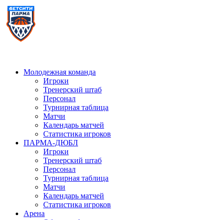
Молодежная команда
Игроки
Тренерский штаб
Персонал
Турнирная таблица
Матчи
Календарь матчей
Статистика игроков
ПАРМА-ДЮБЛ
Игроки
Тренерский штаб
Персонал
Турнирная таблица
Матчи
Календарь матчей
Статистика игроков
Арена