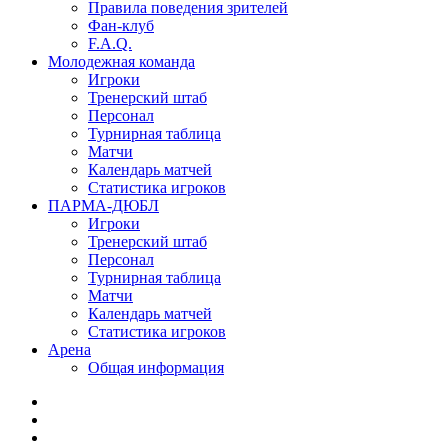
Правила поведения зрителей
Фан-клуб
F.A.Q.
Молодежная команда
Игроки
Тренерский штаб
Персонал
Турнирная таблица
Матчи
Календарь матчей
Статистика игроков
ПАРМА-ДЮБЛ
Игроки
Тренерский штаб
Персонал
Турнирная таблица
Матчи
Календарь матчей
Статистика игроков
Арена
Общая информация