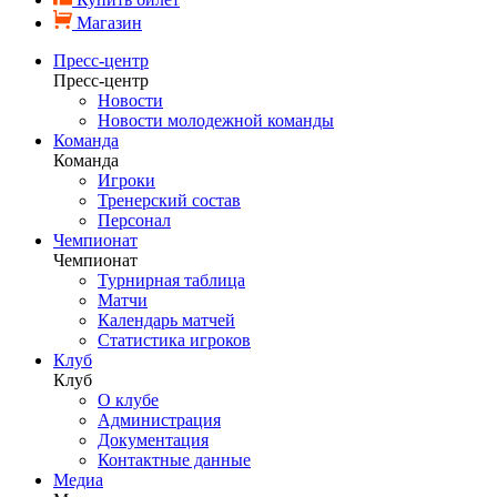
Магазин
Пресс-центр
Пресс-центр
Новости
Новости молодежной команды
Команда
Команда
Игроки
Тренерский состав
Персонал
Чемпионат
Чемпионат
Турнирная таблица
Матчи
Календарь матчей
Статистика игроков
Клуб
Клуб
О клубе
Администрация
Документация
Контактные данные
Медиа