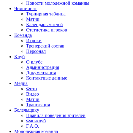
Новости молодежной команды
Чемпионат
Турнирная таблица
Матчи
Календарь матчей
Статистика игроков
Команда
Игроки
Тренерский состав
Персонал
Клуб
О клубе
Администрация
Документация
Контактные данные
Медиа
Фото
Видео
Матчи
Трансляция
Болельщику
Правила поведения зрителей
Фан-клуб
F.A.Q.
Молодежная команда