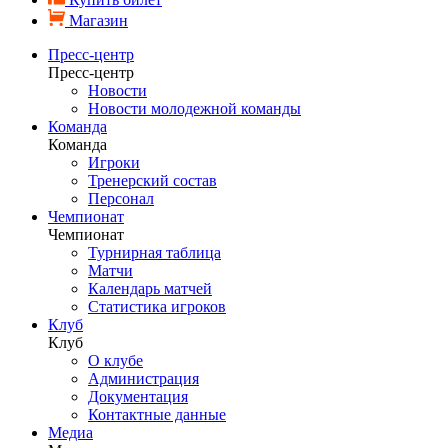
Магазин
Пресс-центр
Пресс-центр
Новости
Новости молодежной команды
Команда
Команда
Игроки
Тренерский состав
Персонал
Чемпионат
Чемпионат
Турнирная таблица
Матчи
Календарь матчей
Статистика игроков
Клуб
Клуб
О клубе
Администрация
Документация
Контактные данные
Медиа