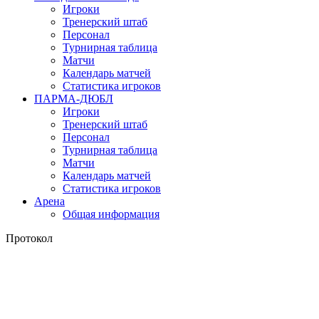
Игроки
Тренерский штаб
Персонал
Турнирная таблица
Матчи
Календарь матчей
Статистика игроков
ПАРМА-ДЮБЛ
Игроки
Тренерский штаб
Персонал
Турнирная таблица
Матчи
Календарь матчей
Статистика игроков
Арена
Общая информация
Протокол