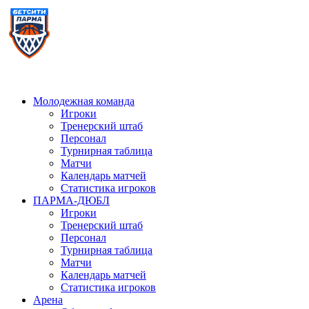
Молодежная команда
Игроки
Тренерский штаб
Персонал
Турнирная таблица
Матчи
Календарь матчей
Статистика игроков
ПАРМА-ДЮБЛ
Игроки
Тренерский штаб
Персонал
Турнирная таблица
Матчи
Календарь матчей
Статистика игроков
Арена