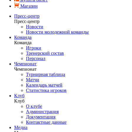
Магазин
Пресс-центр
Пресс-центр
Новости
Новости молодежной команды
Команда
Команда
Игроки
Тренерский состав
Персонал
Чемпионат
Чемпионат
Турнирная таблица
Матчи
Календарь матчей
Статистика игроков
Клуб
Клуб
О клубе
Администрация
Документация
Контактные данные
Медиа