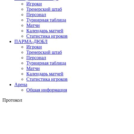
Игроки
Тренерский штаб
Персонал
Турнирная таблица
Матчи
Календарь матчей
Статистика игроков
ПАРМА-ДЮБЛ
Игроки
Тренерский штаб
Персонал
Турнирная таблица
Матчи
Календарь матчей
Статистика игроков
Арена
Общая информация
Протокол