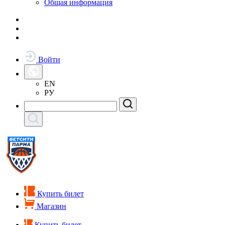
Общая информация
Войти
EN
РУ
Купить билет
Магазин
Купить билет