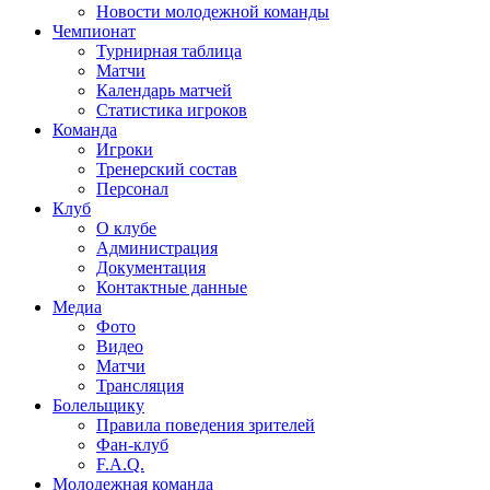
Новости молодежной команды
Чемпионат
Турнирная таблица
Матчи
Календарь матчей
Статистика игроков
Команда
Игроки
Тренерский состав
Персонал
Клуб
О клубе
Администрация
Документация
Контактные данные
Медиа
Фото
Видео
Матчи
Трансляция
Болельщику
Правила поведения зрителей
Фан-клуб
F.A.Q.
Молодежная команда