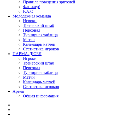
Правила поведения зрителей
Фан-клуб
F.A.Q.
Молодежная команда
Игроки
Тренерский штаб
Персонал
Турнирная таблица
Матчи
Календарь матчей
Статистика игроков
ПАРМА-ДЮБЛ
Игроки
Тренерский штаб
Персонал
Турнирная таблица
Матчи
Календарь матчей
Статистика игроков
Арена
Общая информация