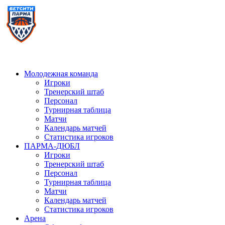
Молодежная команда
Игроки
Тренерский штаб
Персонал
Турнирная таблица
Матчи
Календарь матчей
Статистика игроков
ПАРМА-ДЮБЛ
Игроки
Тренерский штаб
Персонал
Турнирная таблица
Матчи
Календарь матчей
Статистика игроков
Арена