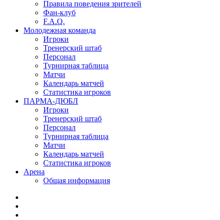
Правила поведения зрителей
Фан-клуб
F.A.Q.
Молодежная команда
Игроки
Тренерский штаб
Персонал
Турнирная таблица
Матчи
Календарь матчей
Статистика игроков
ПАРМА-ДЮБЛ
Игроки
Тренерский штаб
Персонал
Турнирная таблица
Матчи
Календарь матчей
Статистика игроков
Арена
Общая информация