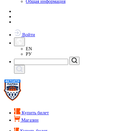
Общая информация
Войти
EN
РУ
Купить билет
Магазин
Купить билет