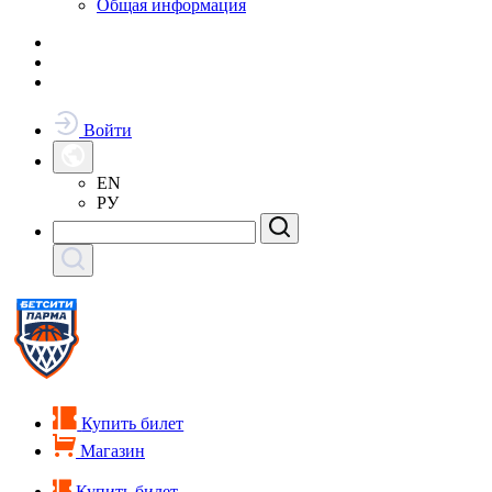
Общая информация
Войти
EN
РУ
Купить билет
Магазин
Купить билет