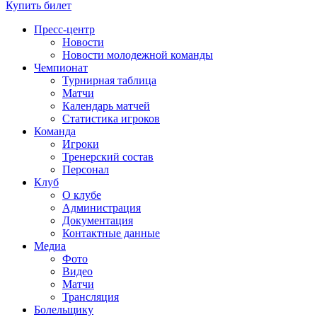
Купить билет
Пресс-центр
Новости
Новости молодежной команды
Чемпионат
Турнирная таблица
Матчи
Календарь матчей
Статистика игроков
Команда
Игроки
Тренерский состав
Персонал
Клуб
О клубе
Администрация
Документация
Контактные данные
Медиа
Фото
Видео
Матчи
Трансляция
Болельщику