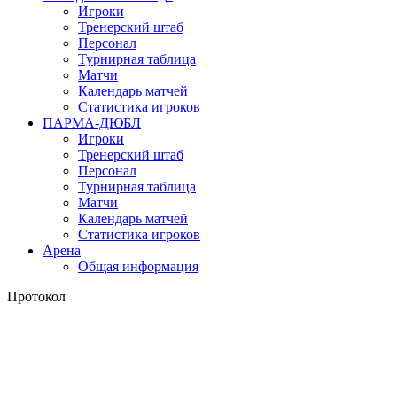
Игроки
Тренерский штаб
Персонал
Турнирная таблица
Матчи
Календарь матчей
Статистика игроков
ПАРМА-ДЮБЛ
Игроки
Тренерский штаб
Персонал
Турнирная таблица
Матчи
Календарь матчей
Статистика игроков
Арена
Общая информация
Протокол