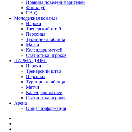
Правила поведения зрителей
Фан-клуб
F.A.Q.
Молодежная команда
Игроки
Тренерский штаб
Персонал
Турнирная таблица
Матчи
Календарь матчей
Статистика игроков
ПАРМА-ДЮБЛ
Игроки
Тренерский штаб
Персонал
Турнирная таблица
Матчи
Календарь матчей
Статистика игроков
Арена
Общая информация