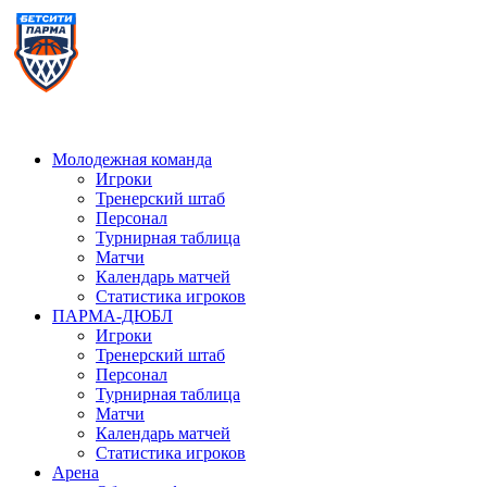
Молодежная команда
Игроки
Тренерский штаб
Персонал
Турнирная таблица
Матчи
Календарь матчей
Статистика игроков
ПАРМА-ДЮБЛ
Игроки
Тренерский штаб
Персонал
Турнирная таблица
Матчи
Календарь матчей
Статистика игроков
Арена