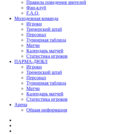
Правила поведения зрителей
Фан-клуб
F.A.Q.
Молодежная команда
Игроки
Тренерский штаб
Персонал
Турнирная таблица
Матчи
Календарь матчей
Статистика игроков
ПАРМА-ДЮБЛ
Игроки
Тренерский штаб
Персонал
Турнирная таблица
Матчи
Календарь матчей
Статистика игроков
Арена
Общая информация