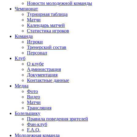
Новости молодежной команды
Чемпионат
Турнирная таблица
Матчи
Календарь матчей
Статистика игроков
Команда
Игроки
Тренерский состав
Персонал
Клуб
О клубе
Администрация
Документация
Контактные данные
Медиа
Фото
Видео
Матчи
Трансляция
Болельщику
Правила поведения зрителей
Фан-клуб
F.A.Q.
Молодежная команда