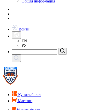
Общая информация
Войти
EN
РУ
Купить билет
Магазин
Купить билет